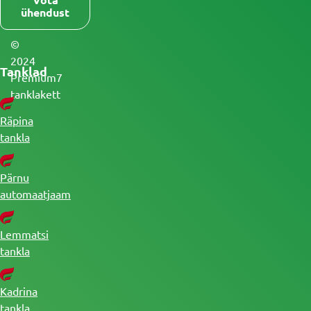
ühendust
©
2024
Tanklad
Premium7
tanklakett
Räpina
tankla
Pärnu
automaatjaam
Lemmatsi
tankla
Kadrina
tankla