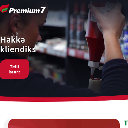
Hakka
kliendiks
Telli
kaart
T
T