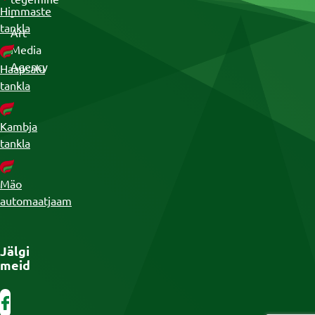
Himmaste
-
tankla
Art
Media
Agency
Haapsalu
tankla
Kambja
tankla
Mäo
automaatjaam
Jälgi
meid