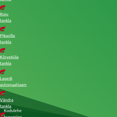
Roiu
tankla
Pikasilla
tankla
Kõrveküla
tankla
Lagedi
automaatjaam
Vändra
tankla
Kodulehe
tegemine