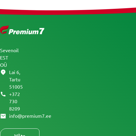
Sevenoil
EST
OÜ
Lai 6,
Tartu
51005
+372
730
8209
info@premium7.ee
Võta